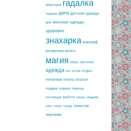
гадалка
бижутерия
дети
детская одежда
гадание
женская одежда
дом
здоровье
знахарка
инжграф
косметика
купить
магия
обувь
обучение
одежда
отдых
опт
оптом
печатные платы
платья
подарки
подарок
помощь
работа
поставщик
сауна
свадьба
трикотаж
секс
спорт
танцы
чертежи