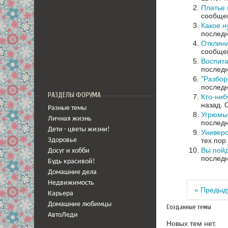
Платье 
сообщен
Какое н
последн
Отклини
сообщен
Воспита
последн
"Разбор
последн
РАЗДЕЛЫ ФОРУМА
Кто-ниб
назад.
Разные темы
Угрюмы
Личная жизнь
последн
Дети - цветы жизни!
Универ
тех пор
Здоровье
Вы пойд
Досуг и хобби
последн
Будь красивой!
Домашние дела
Недвижимость
« Предыд
Карьера
Домашние любимцы
Созданные темы
АвтоЛеди
Новых тем нет.