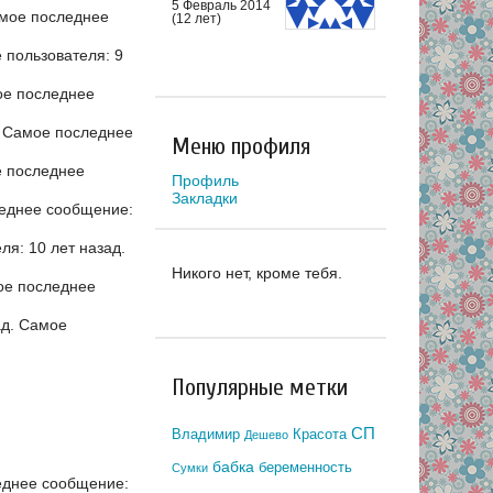
5 Февраль 2014
мое последнее
(12 лет)
пользователя: 9
е последнее
.
Самое последнее
Меню профиля
 последнее
Профиль
Закладки
еднее сообщение:
я: 10 лет назад.
Никого нет, кроме тебя.
е последнее
ад.
Самое
Популярные метки
СП
Владимир
Красота
Дешево
бабка
беременность
Сумки
еднее сообщение: