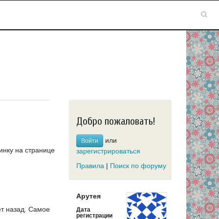
Добро пожаловать!
или
Войти
инку на странице
зарегистрироваться
Правила
|
Поиск по форуму
Арутея
т назад.
Самое
Дата
регистрации