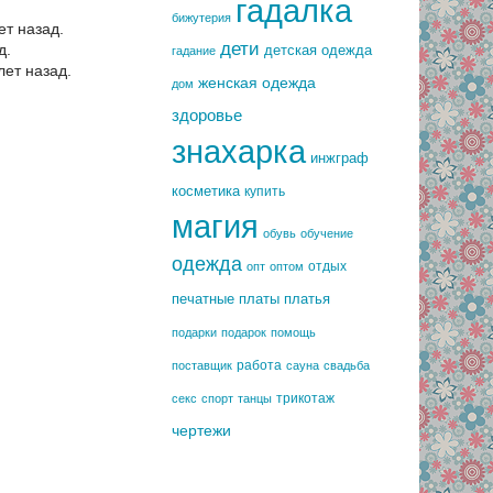
гадалка
бижутерия
т назад.
дети
д.
детская одежда
гадание
ет назад.
женская одежда
дом
здоровье
знахарка
инжграф
косметика
купить
магия
обувь
обучение
одежда
отдых
опт
оптом
печатные платы
платья
подарки
подарок
помощь
работа
поставщик
сауна
свадьба
трикотаж
секс
спорт
танцы
чертежи