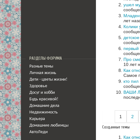
ушел му
сообщен
Младенч
лет наз
Колики 
сообщен
детское
сообщен
первый
сообщен
РАЗДЕЛЫ ФОРУМА
Про см
10 лет 
Разные темы
Как отн
Личная жизнь
Самое п
Дети - цветы жизни!
кто пил
сообщен
Здоровье
ВАШИ 
Досуг и хобби
последн
Будь красивой!
Домашние дела
Недвижимость
1
2
Карьера
Домашние любимцы
Созданные темы
АвтоЛеди
Как отн