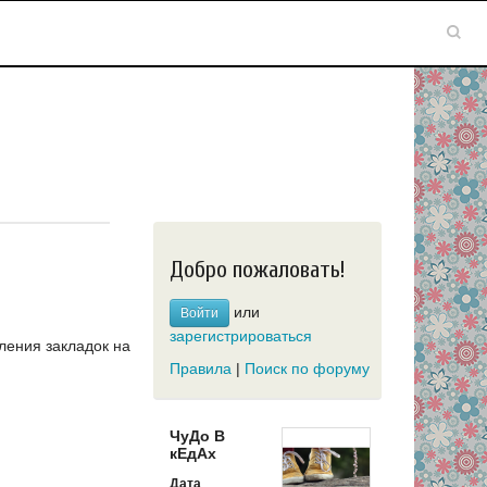
Добро пожаловать!
или
Войти
зарегистрироваться
ления закладок на
Правила
|
Поиск по форуму
ЧуДо В
кЕдАх
Дата