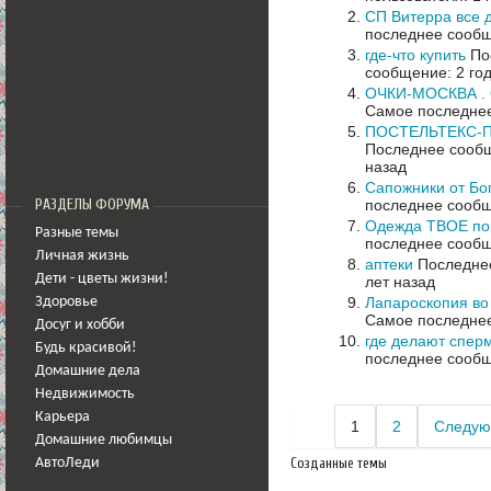
СП Витерра все д
последнее сообщ
где-что купить
Пос
сообщение: 2 го
ОЧКИ-МОСКВА .
Самое последнее
ПОСТЕЛЬТЕКС-ПЛЮ
Последнее сообщ
назад
Сапожники от Бо
последнее сообщ
РАЗДЕЛЫ ФОРУМА
Одежда ТВОЕ по 
Разные темы
последнее сообщ
Личная жизнь
аптеки
Последнее
Дети - цветы жизни!
лет назад
Лапароскопия во
Здоровье
Самое последнее
Досуг и хобби
где делают спер
Будь красивой!
последнее сообщ
Домашние дела
Недвижимость
Карьера
1
2
Следую
Домашние любимцы
Созданные темы
АвтоЛеди