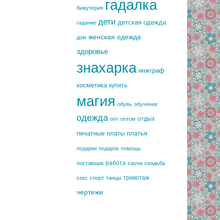
гадалка
бижутерия
дети
детская одежда
гадание
женская одежда
дом
здоровье
знахарка
инжграф
косметика
купить
магия
обувь
обучение
одежда
отдых
опт
оптом
печатные платы
платья
подарки
подарок
помощь
работа
поставщик
сауна
свадьба
трикотаж
секс
спорт
танцы
чертежи