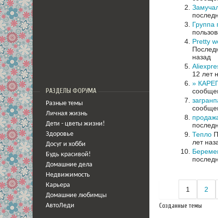
Замучал
последн
Группа
пользов
Pretty
Последн
назад
Aliexpr
12 лет 
» КАРЕ
сообщен
РАЗДЕЛЫ ФОРУМА
загранп
Разные темы
сообщен
Личная жизнь
продажа
Дети - цветы жизни!
последн
Тепло
П
Здоровье
лет наз
Досуг и хобби
Беремен
Будь красивой!
последн
Домашние дела
Недвижимость
Карьера
1
2
Домашние любимцы
Созданные темы
АвтоЛеди