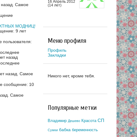
16 Апрель 2012
 назад.
Самое
(14 лет)
бщение
ЕКТНЫХ МОДНИЦ!
щение: 9 лет
Меню профиля
 пользователя:
Профиль
оследнее
Закладки
ет назад
последнее
ет назад.
Самое
Никого нет, кроме тебя.
е сообщение: 10
азад.
Самое
Популярные метки
СП
Владимир
Красота
Дешево
бабка
беременность
Сумки