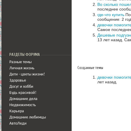
Во сколько поше
последнее сообщ
где-что купить
Пос
сообщение: 2 го
девочки помогите
Самое последнее
Дешевые подгузни
13 лет назад.
Сам
РАЗДЕЛЫ ФОРУМА
Разные темы
Созданные темы
Личная жизнь
Дети - цветы жизни!
девочки помогите
Здоровье
лет назад.
Досуг и хобби
Будь красивой!
Домашние дела
Недвижимость
Карьера
Домашние любимцы
АвтоЛеди