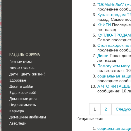
"ОбМеНяЛкА" (ме
последнее сообщ
Куплю-продам Т
назад.
Самое пос
КНИГИ
Последнее
лет назад
КУПЛЮ-ПРОДАМ 
Самое последнее
Стол находок по
последнее сообщ
РАЗДЕЛЫ ФОРУМА
Диски
Последнее 
лет назад
Разные темы
Помогу чем могу
Личная жизнь
пользователя: 10
Дети - цветы жизни!
социальная защи
последнее сообщ
Здоровье
А ЧТО ЧИТАЕШЬ
Досуг и хобби
сообщение: 10 л
Будь красивой!
Домашние дела
Недвижимость
1
2
Следую
Карьера
Домашние любимцы
Созданные темы
АвтоЛеди
социальная защи