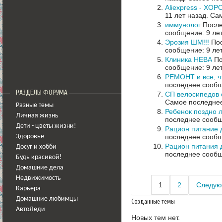
Aliexpress - ХО
11 лет назад.
Сам
иммунолог
После
сообщение: 9 ле
Эрозия ШМ!!!
Пос
сообщение: 9 ле
Клиника НЕВА
По
сообщение: 9 ле
РЕМОНТ и все, ч
последнее сообщ
РАЗДЕЛЫ ФОРУМА
СП велосипедов от
Самое последнее
Разные темы
Ребенок поздно л
Личная жизнь
последнее сообщ
Дети - цветы жизни!
Рацион питание 
последнее сообщ
Здоровье
Рацион питания д
Досуг и хобби
последнее сообщ
Будь красивой!
Домашние дела
Недвижимость
1
2
Следую
Карьера
Домашние любимцы
Созданные темы
АвтоЛеди
Новых тем нет.