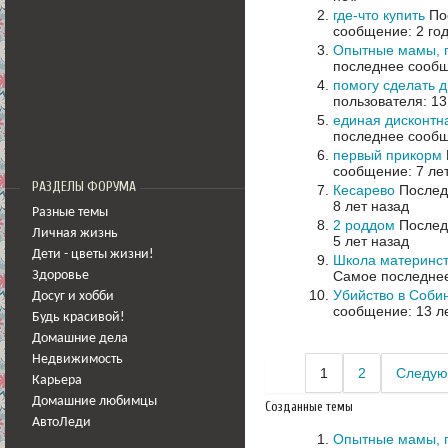
где-что купить
Пос
сообщение: 2 го
Опытные мамы, 
последнее сообщ
помогу сделать 
пользователя: 13
единая дисконтн
последнее сообщ
первый прикорм
сообщение: 7 ле
РАЗДЕЛЫ ФОРУМА
Кесарево
Последн
8 лет назад
Разные темы
2 роддом
Последн
Личная жизнь
5 лет назад
Дети - цветы жизни!
Школа материнст
Самое последнее
Здоровье
Убийство в Соби
Досуг и хобби
сообщение: 13 л
Будь красивой!
Домашние дела
Недвижимость
1
2
Следую
Карьера
Домашние любимцы
Созданные темы
АвтоЛеди
Опытные мамы, 