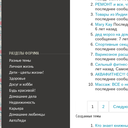
РЕМОНТ и все, ч
последнее сообщ
Товары из Индии
последнее сообщ
Mary Kay
Последн
6 лет назад
дед мороз на до
сообщение: 7 ле
Спортивные секц
последнее сообщ
РАЗДЕЛЫ ФОРУМА
Варикозное расш
последнее сообщ
Разные темы
Сильный фитнес-
Личная жизнь
лет назад.
Самое
Дети - цветы жизни!
АКВАФИТНЕС!!! 
последнее сообщ
Здоровье
Массаж: ВСЕ о н
Досуг и хобби
последнее сообщ
Будь красивой!
Домашние дела
Недвижимость
1
2
Следую
Карьера
Домашние любимцы
Созданные темы
АвтоЛеди
Кто знает книжн