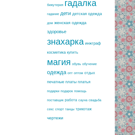
гадалка
бижутерия
дети
детская одежда
гадание
женская одежда
дом
здоровье
знахарка
инжграф
косметика
купить
магия
обувь
обучение
одежда
отдых
опт
оптом
печатные платы
платья
подарки
подарок
помощь
работа
поставщик
сауна
свадьба
трикотаж
секс
спорт
танцы
чертежи