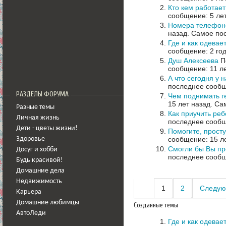
Кто кем работает
сообщение: 5 ле
Номера телефон
назад.
Самое пос
Где и как одевае
сообщение: 2 го
Душ Алексеева
По
сообщение: 11 л
А что сегодня у 
последнее сообщ
РАЗДЕЛЫ ФОРУМА
Чем поднимать г
15 лет назад.
Сам
Разные темы
Как приучить реб
Личная жизнь
последнее сообщ
Дети - цветы жизни!
Помогите, просту
сообщение: 15 л
Здоровье
Смогли бы Вы пр
Досуг и хобби
последнее сообщ
Будь красивой!
Домашние дела
Недвижимость
1
2
Следую
Карьера
Домашние любимцы
Созданные темы
АвтоЛеди
Где и как одевае