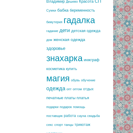
СП
Владимир
Красота
Дешево
бабка
беременность
Сумки
гадалка
бижутерия
дети
детская одежда
гадание
женская одежда
дом
здоровье
знахарка
инжграф
косметика
купить
магия
обувь
обучение
одежда
отдых
опт
оптом
печатные платы
платья
подарки
подарок
помощь
работа
поставщик
сауна
свадьба
трикотаж
секс
спорт
танцы