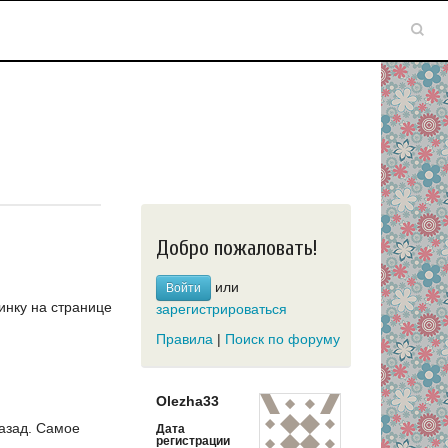
Добро пожаловать!
или
Войти
инку на странице
зарегистрироваться
Правила
|
Поиск по форуму
Olezha33
азад.
Самое
Дата
регистрации