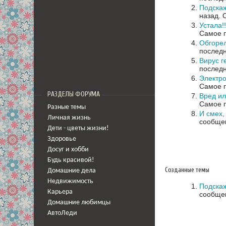
Подскаж
назад.
Устала!
Самое п
Обгорел
последн
Вирус г
последн
Электро
Самое п
РАЗДЕЛЫ ФОРУМА
Вред ил
Самое п
Разные темы
И смех, 
Личная жизнь
сообщен
Дети - цветы жизни!
Здоровье
Досуг и хобби
Будь красивой!
Созданные темы
Домашние дела
Недвижимость
Подскаж
Карьера
сообщен
Домашние любимцы
АвтоЛеди