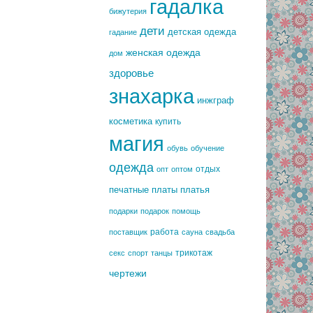
гадалка
бижутерия
дети
детская одежда
гадание
женская одежда
дом
здоровье
знахарка
инжграф
косметика
купить
магия
обувь
обучение
одежда
отдых
опт
оптом
печатные платы
платья
подарки
подарок
помощь
работа
поставщик
сауна
свадьба
трикотаж
секс
спорт
танцы
чертежи