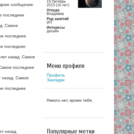
15 Октябрь
днее сообщение:
2015 (10 лет)
Откуда
Владимир
е последнее
Род занятий
ИП
ад.
Самое
Интересы
дизайн
е последнее
е последнее
лет назад.
Самое
Меню профиля
Самое последнее
Профиль
 назад.
Самое
Закладки
е последнее
Никого нет, кроме тебя.
Популярные метки
т назад.