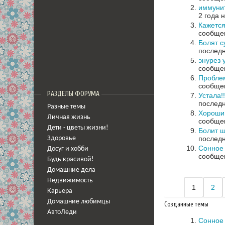
иммуни
2 года 
Кажется
сообщен
Болят с
последн
энурез 
сообщен
Пробле
сообщен
РАЗДЕЛЫ ФОРУМА
Устала!
последн
Разные темы
Хороши
Личная жизнь
сообщен
Дети - цветы жизни!
Болит ш
последн
Здоровье
Сонное 
Досуг и хобби
сообщен
Будь красивой!
Домашние дела
Недвижимость
1
2
Карьера
Домашние любимцы
Созданные темы
АвтоЛеди
Сонное 