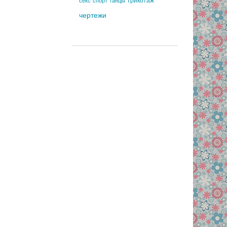
трикотаж
секс
спорт
танцы
чертежи