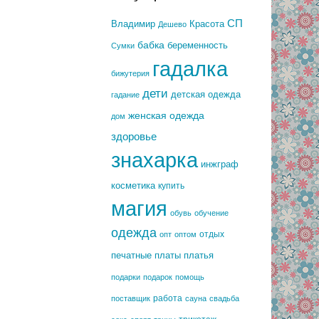
СП
Владимир
Красота
Дешево
бабка
беременность
Сумки
гадалка
бижутерия
дети
детская одежда
гадание
женская одежда
дом
здоровье
знахарка
инжграф
косметика
купить
магия
обувь
обучение
одежда
отдых
опт
оптом
печатные платы
платья
подарки
подарок
помощь
работа
поставщик
сауна
свадьба