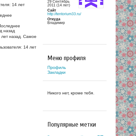
29 Сентябрь
еля: 14 лет
2011 (14 лет)
Сайт
http://tentorium33.ru/
еднее
Откуда
Владимир
оследнее
д назад
 лет назад.
Самое
зователя: 14 лет
Меню профиля
Профиль
Закладки
Никого нет, кроме тебя.
Популярные метки