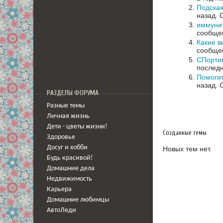
Подскаж
назад.
иммуни
сообщен
Какие в
сообщен
СПортив
последн
Помогит
назад.
РАЗДЕЛЫ ФОРУМА
Разные темы
Личная жизнь
Дети - цветы жизни!
Созданные темы
Здоровье
Досуг и хобби
Новых тем нет.
Будь красивой!
Домашние дела
Недвижимость
Карьера
Домашние любимцы
АвтоЛеди