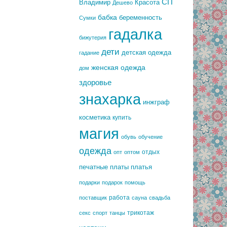
СП
Владимир
Красота
Дешево
бабка
беременность
Сумки
гадалка
бижутерия
дети
детская одежда
гадание
женская одежда
дом
здоровье
знахарка
инжграф
косметика
купить
магия
обувь
обучение
одежда
отдых
опт
оптом
печатные платы
платья
подарки
подарок
помощь
работа
поставщик
сауна
свадьба
трикотаж
секс
спорт
танцы