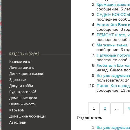
Кремация живот
сообщение: 5 ле
СЕДЫЕ ВОЛОСЫ!!!
последнее сообщ
Автомойка Воск и
сообщение: 3 го
РЕМОНТ и все, ч
последнее сообщ
Магазины ткани.
сообщение: 3 го
РАЗДЕЛЫ ФОРУМА
Натяжные потолк
последнее сообщ
Разные темы
Любители Шотлан
Личная жизнь
назад.
Самое пос
Дети - цветы жизни!
Вы уже задумыва
пользователя: 14
Здоровье
Пикап. Кто попа
Досуг и хобби
сообщение: 13 л
Будь красивой!
Домашние дела
Недвижимость
1
2
…
4
Карьера
Домашние любимцы
Созданные темы
АвтоЛеди
Вы уже задумыва