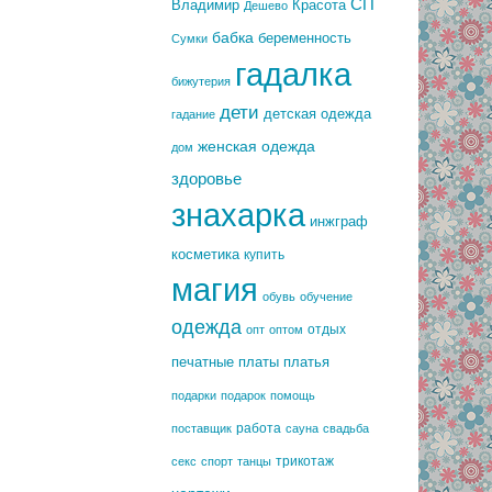
СП
Владимир
Красота
Дешево
бабка
беременность
Сумки
гадалка
бижутерия
дети
детская одежда
гадание
женская одежда
дом
здоровье
знахарка
инжграф
косметика
купить
магия
обувь
обучение
одежда
отдых
опт
оптом
печатные платы
платья
подарки
подарок
помощь
работа
поставщик
сауна
свадьба
трикотаж
секс
спорт
танцы