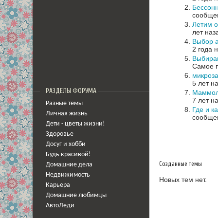
Бессон
сообщен
Летим о
лет наз
Выбор 
2 года 
Выбираю
Самое п
микроз
5 лет н
РАЗДЕЛЫ ФОРУМА
Маммол
7 лет н
Разные темы
Где и к
Личная жизнь
сообщен
Дети - цветы жизни!
Здоровье
Досуг и хобби
Будь красивой!
Созданные темы
Домашние дела
Недвижимость
Новых тем нет.
Карьера
Домашние любимцы
АвтоЛеди