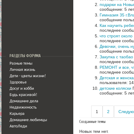
подарки на Новы
сообщение: 5 ле
Гимназия 35 г.В
сообщение польз
Как научить ребе
последнее сообщ
что строят около
последнее сообщ
Девочки, очень н
сообщение польз
РАЗДЕЛЫ ФОРУМА
Закупка с таобао 
последнее сообщ
Разные темы
РЕМОНТ и все, ч
Личная жизнь
последнее сообщ
Дети - цветы жизни!
Детская и женск
пользователя: 14
Здоровье
детские коляски
П
Досуг и хобби
сообщение: 5 ле
Будь красивой!
Домашние дела
Недвижимость
1
2
Следую
Карьера
Домашние любимцы
Созданные темы
АвтоЛеди
Новых тем нет.