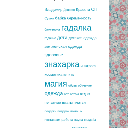
СП
Владимир
Красота
Дешево
бабка
беременность
Сумки
гадалка
бижутерия
дети
детская одежда
гадание
женская одежда
дом
здоровье
знахарка
инжграф
косметика
купить
магия
обувь
обучение
одежда
отдых
опт
оптом
печатные платы
платья
подарки
подарок
помощь
работа
поставщик
сауна
свадьба