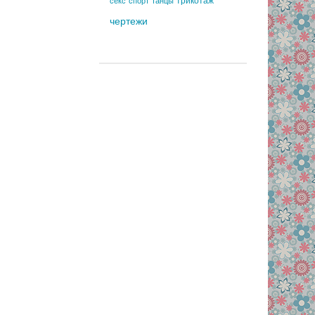
трикотаж
секс
спорт
танцы
чертежи