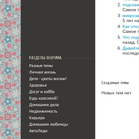
подскаж
Самое п
микроз
5 лет н
Как отн
Самое п
Что под
назад.
Давайте
последн
РАЗДЕЛЫ ФОРУМА
Разные темы
Личная жизнь
Дети - цветы жизни!
Созданные темы
Здоровье
Досуг и хобби
Новых тем нет.
Будь красивой!
Домашние дела
Недвижимость
Карьера
Домашние любимцы
АвтоЛеди