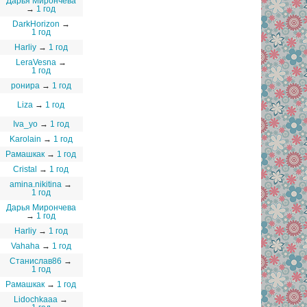
Дарья Мирончева
→
1 год
DarkHorizon
→
1 год
Harliy
→
1 год
LeraVesna
→
1 год
ронира
→
1 год
Lizа
→
1 год
Iva_yo
→
1 год
Karolain
→
1 год
Рамашкак
→
1 год
Cristal
→
1 год
amina.nikitina
→
1 год
Дарья Мирончева
→
1 год
Harliy
→
1 год
Vahaha
→
1 год
Станислав86
→
1 год
Рамашкак
→
1 год
Lidochkaaa
→