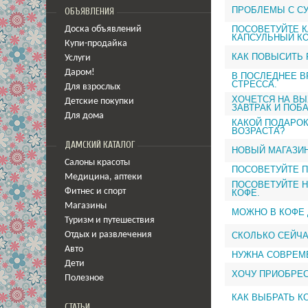
ПРОБЛЕМЫ С С
ОБЪЯВЛЕНИЯ
ПОСОВЕТУЙТЕ К
Доска объявлений
КАПСУЛЬНЫЙ КО
Купи-продайка
КАК ПОВЫСИТЬ
Услуги
Даром!
В ПОСЛЕДНЕЕ В
СТРЕССА.
Для взрослых
ХОЧЕТСЯ НА В
Детские покупки
ЗАВТРАК И ПОБ
Для дома
КАКОЙ ПОДАРО
ВОЗРАСТА?
ДАМСКИЙ КАТАЛОГ
НОВЫЙ МАГАЗИ
Салоны красоты
ПОСОВЕТУЙТЕ 
Медицина
,
аптеки
ПОСОВЕТУЙТЕ Н
Фитнес и спорт
КОФЕ.
Магазины
МОЖНО В КОФЕ 
Туризм и путешествия
СКОЛЬКО СЕЙЧА
Отдых и развлечения
Авто
НУЖНА СОВРЕМ
Дети
ХОЧУ ПРИОБРЕС
Полезное
КАК ВЫБРАТЬ К
СТАТЬИ