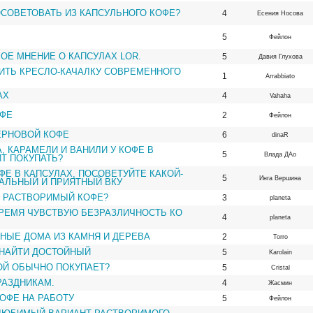
СОВЕТОВАТЬ ИЗ КАПСУЛЬНОГО КОФЕ?
4
Есения Носова
5
Фейлон
ОЕ МНЕНИЕ О КАПСУЛАХ LOR.
5
Давия Глухова
ИТЬ КРЕСЛО-КАЧАЛКУ СОВРЕМЕННОГО
1
Arrabbiato
АХ
4
Vahaha
ФЕ
2
Фейлон
ЕРНОВОЙ КОФЕ
6
dinaR
, КАРАМЕЛИ И ВАНИЛИ У КОФЕ В
5
Влада ДАо
ИТ ПОКУПАТЬ?
ФЕ В КАПСУЛАХ, ПОСОВЕТУЙТЕ КАКОЙ-
5
Инга Вершина
АЛЬНЫЙ И ПРИЯТНЫЙ ВКУ
Ь РАСТВОРИМЫЙ КОФЕ?
3
planeta
РЕМЯ ЧУВСТВУЮ БЕЗРАЗЛИЧНОСТЬ КО
4
planeta
НЫЕ ДОМА ИЗ КАМНЯ И ДЕРЕВА
2
Torro
 НАЙТИ ДОСТОЙНЫЙ
5
Karolain
КОЙ ОБЫЧНО ПОКУПАЕТ?
5
Cristal
РАЗДНИКАМ.
4
Жасмин
ОФЕ НА РАБОТУ
5
Фейлон