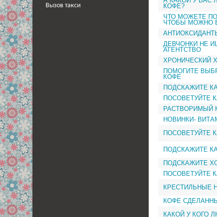
А КАКОЙ У ВАС
КОФЕ?
Вызов такси
ЧТО МОЖЕТЕ ПО
ЧТОБЫ МОЖНО Б
АНТИОКСИДАНТ
ДЕВЧОНКИ НЕ И
АГЕНТСТВО
ХРОНИЧЕСКИЙ 
ПОМОГИТЕ ВЫБ
КОФЕ
ПОДСКАЖИТЕ К
ПОСОВЕТУЙТЕ 
РАСТВОРИМЫЙ 
НОВИНКИ- ВИТАМ
ПОСОВЕТУЙТЕ 
ПОДСКАЖИТЕ КА
ПОДСКАЖИТЕ Х
ПОСОВЕТУЙТЕ 
КРЕСТИЛЬНЫЕ 
КОФЕ СДЕЛАНН
КАКОЙ У КОГО 