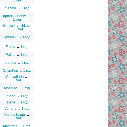
1 год
planeta
→
1 год
КристинаМика
→
1 год
vitusya.kryuchkova
→
1 год
Ирина Д
→
1 год
Fruika
→
1 год
Paltus
→
1 год
planeta
→
1 год
ОльгаКор
→
1 год
Convallaria
→
1 год
Moasikv
→
1 год
lafene
→
1 год
lafene
→
1 год
Vahaha
→
1 год
Жанна Кларк
→
1 год
Mallardie
→
1 год