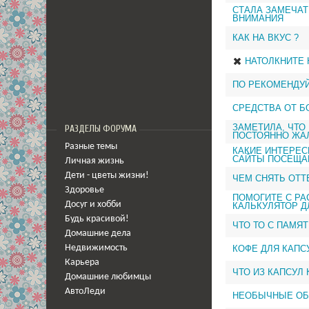
СТАЛА ЗАМЕЧА
ВНИМАНИЯ
КАК НА ВКУС ?
НАТОЛКНИТЕ
ПО РЕКОМЕНДУЙ
СРЕДСТВА ОТ Б
ЗАМЕТИЛА, ЧТО
РАЗДЕЛЫ ФОРУМА
ПОСТОЯННО ЖАЛ
Разные темы
КАКИЕ ИНТЕРЕ
САЙТЫ ПОСЕЩА
Личная жизнь
Дети - цветы жизни!
ЧЕМ СНЯТЬ ОТТ
Здоровье
ПОМОГИТЕ С РА
Досуг и хобби
КАЛЬКУЛЯТОР Д
Будь красивой!
ЧТО ТО С ПАМЯ
Домашние дела
КОФЕ ДЛЯ КАП
Недвижимость
Карьера
ЧТО ИЗ КАПСУЛ
Домашние любимцы
АвтоЛеди
НЕОБЫЧНЫЕ ОБ