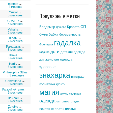
mjnmjn
→
4 месяца
Cristal
→
Популярные метки
5 месяцев
GRAFF7
→
5 месяцев
СП
Владимир
Красота
Дешево
Vahaha
→
6 месяцев
бабка
беременность
Сумки
dinaR
→
гадалка
7 месяцев
бижутерия
Рамашкак
→
8 месяцев
дети
детская одежда
гадание
Klava
→
8 месяцев
женская одежда
дом
Harliy
→
здоровье
8 месяцев
Philosophia Stilus
знахарка
→
8 месяцев
инжграф
Convallaria
→
косметика
9 месяцев
купить
Рыжий кАтенок
→
магия
9 месяцев
обувь
обучение
Фейлон
→
одежда
9 месяцев
отдых
опт
оптом
Zolotko
→
печатные платы
платья
9 месяцев