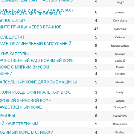
 ЛЮБИМЫЙ ВАРИАНТ РАСТВОРИМОГО
5
Iva_yo
СОВЕТОВАТЬ ИЗ КОФЕ В КАПСУЛАХ?
6
ронира
ЫЛО КУПИТЬ БЕЗ ПРОБЛЕМ В
Ы ПОЛЕЗНЫ?
4
Convallaria
ЩИТЕ ПРИНЦА ЧЕРЕЗ БРАЧНОЕ
47
Щасспою
ХОЛЕЦИСТИТ
5
Фейлон
РАТЬ ОРИГИНАЛЬНЫЙ КАПСУЛЬНЫЙ
5
КристинаМика
АКИЕ КАПСУЛЫ
5
Karolain
КАЧЕСТВЕННЫЙ РАСТВОРИМЫЙ КОФЕ
5
dasha35
КОФЕ С МЯГКИМ ВКУСОМ
5
Cristal
ИНКИ...
4
Фейлон
КАПСУЛЬНЫЙ КОФЕ ДЛЯ КОФЕМАШИНЫ
5
Mariklu
КОЙ-НИБУДЬ ОРИГИНАЛЬНЫЙ ВКУС
3
Harliy
ОРОШИЙ ЗЕРНОВОЙ КОФЕ
3
Vahaha
КАЧЕСТВЕННЫЙ КОФЕ
4
$huligan$
НАБОРЫ.
6
KatyaFoks
ЫЙ КАЧЕСТВЕННЫМ
5
Ванильная
ЛЮБИМЫЙ КОФЕ В СТИКАХ?
4
Evelina