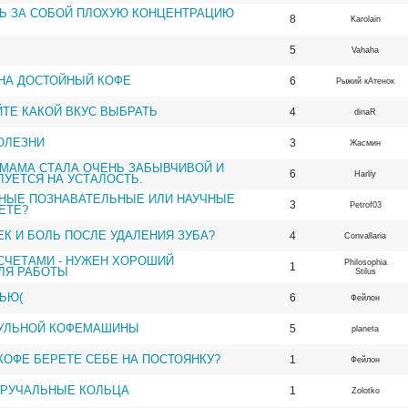
ТЬ ЗА СОБОЙ ПЛОХУЮ КОНЦЕНТРАЦИЮ
8
Karolain
5
Vahaha
 НА ДОСТОЙНЫЙ КОФЕ
6
Рыжий кАтенок
ТЕ КАКОЙ ВКУС ВЫБРАТЬ
4
dinaR
ОЛЕЗНИ
3
Жасмин
 МАМА СТАЛА ОЧЕНЬ ЗАБЫВЧИВОЙ И
6
Harliy
УЕТСЯ НА УСТАЛОСТЬ.
СНЫЕ ПОЗНАВАТЕЛЬНЫЕ ИЛИ НАУЧНЫЕ
3
Petrof03
ЕТЕ?
ЕК И БОЛЬ ПОСЛЕ УДАЛЕНИЯ ЗУБА?
4
Convallaria
СЧЕТАМИ - НУЖЕН ХОРОШИЙ
Philosophia
1
ЛЯ РАБОТЫ
Stilus
ТЬЮ(
6
Фейлон
СУЛЬНОЙ КОФЕМАШИНЫ
5
planeta
 КОФЕ БЕРЕТЕ СЕБЕ НА ПОСТОЯНКУ?
1
Фейлон
РУЧАЛЬНЫЕ КОЛЬЦА
1
Zolotko