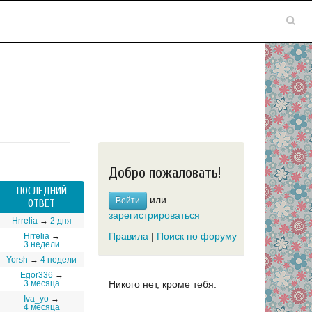
Добро пожаловать!
ПОСЛЕДНИЙ
или
Войти
ОТВЕТ
зарегистрироваться
Hrrelia
→
2 дня
Правила
|
Поиск по форуму
Hrrelia
→
3 недели
Yorsh
→
4 недели
Egor336
→
Никого нет, кроме тебя.
3 месяца
Iva_yo
→
4 месяца