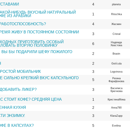
УСТАВАМИ
4
planeta
АКОЙ-НИБУДЬ ВКУСНЫЙ НАТУРАЛЬНЫЙ
1
Ritochka
ФЕ ИЗ АРАБИКИ
 РАБОТОСПОСОБНОСТЬ?
4
Жасмин
РЕМЯ ЖИВУ В ПОСТОЯННОМ СОСТОЯНИИ
3
Cristal
ЫХОДНЫХ ПРИГОТОВИТЬ ОСОБЫЙ
Надежда
6
АЛОВАТЬ ВТОРУЮ ПОЛОВИНКУ
Хвастова
К ВЫ БЫ ПОДАРИЛИ ШЕФУ ПОЖИЛОГО
2
Braoin
Н
2
Gotícula
ПРОСТОЙ МОБИЛЬНИК
3
Logvinova
Е СИЛЬНО КРЕПКИЙ ВКУС КАПСУЛЬНОГО
Регина
5
Фарафонова
Василиса
ДОБАВИТЬ ЛИКЕР?
3
Крючкова
С СТОИТ КОФЕ? СРЕДНЯЯ ЦЕНА
1
КристинаМика
ЕННАЯ КУХНЯ
2
Anna790
ТИ ЭНЗИМКУ.
3
KlaraZapp
ОФЕ В КАПСУЛАХ?
5
Evelina