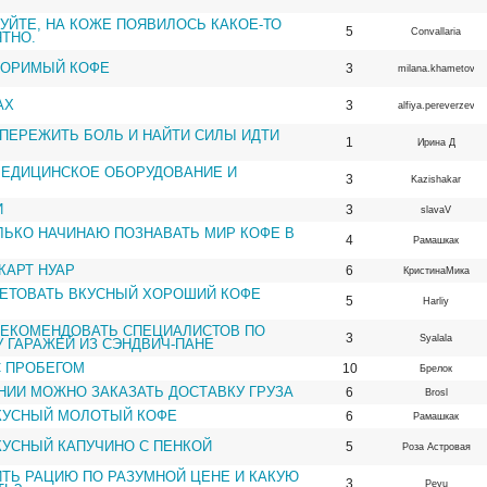
УЙТЕ, НА КОЖЕ ПОЯВИЛОСЬ КАКОЕ-ТО
5
Convallaria
ТНО.
ВОРИМЫЙ КОФЕ
3
milana.khametova
АХ
3
alfiya.pereverzeva
 ПЕРЕЖИТЬ БОЛЬ И НАЙТИ СИЛЫ ИДТИ
1
Ирина Д
МЕДИЦИНСКОЕ ОБОРУДОВАНИЕ И
3
Kazishakar
И
3
slavaV
ЛЬКО НАЧИНАЮ ПОЗНАВАТЬ МИР КОФЕ В
4
Рамашкак
КАРТ НУАР
6
КристинаМика
ЕТОВАТЬ ВКУСНЫЙ ХОРОШИЙ КОФЕ
5
Harliy
РЕКОМЕНДОВАТЬ СПЕЦИАЛИСТОВ ПО
3
Syalala
 ГАРАЖЕЙ ИЗ СЭНДВИЧ-ПАНЕ
С ПРОБЕГОМ
10
Брелок
НИИ МОЖНО ЗАКАЗАТЬ ДОСТАВКУ ГРУЗА
6
Brosl
КУСНЫЙ МОЛОТЫЙ КОФЕ
6
Рамашкак
УСНЫЙ КАПУЧИНО С ПЕНКОЙ
5
Роза Астровая
ИТЬ РАЦИЮ ПО РАЗУМНОЙ ЦЕНЕ И КАКУЮ
3
Peyu