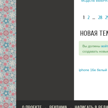
МОДЕЛЬ ВЫБРА
1
2
…
28
2
НОВАЯ ТЕ
Вы должны
вой
создавать новы
iphone 16e белый
О ПРОЕКТЕ
РЕКЛАМА
НАПИСАТЬ В РЕД