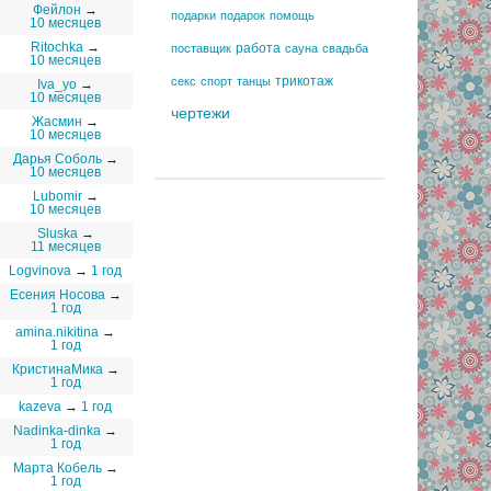
Фейлон
→
подарки
подарок
помощь
10 месяцев
Ritochka
→
работа
поставщик
сауна
свадьба
10 месяцев
трикотаж
секс
спорт
танцы
Iva_yo
→
10 месяцев
чертежи
Жасмин
→
10 месяцев
Дарья Соболь
→
10 месяцев
Lubomir
→
10 месяцев
Sluska
→
11 месяцев
Logvinova
→
1 год
Есения Носова
→
1 год
amina.nikitina
→
1 год
КристинаМика
→
1 год
kazeva
→
1 год
Nadinka-dinka
→
1 год
Марта Кобель
→
1 год