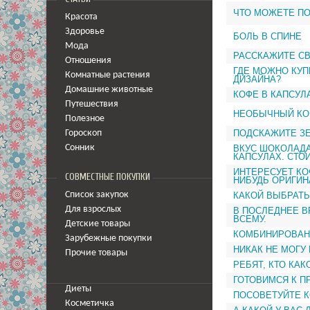
ЧТО МОЖЕТЕ ПО
Красота
Здоровье
БОЛЬ В СПИНЕ
Мода
РАССКАЖИТЕ СВ
Отношения
ГДЕ МОЖНО КУП
Комнатные растения
ДИЗАЙНА?
Домашние животные
КОФЕ В КАПСУЛ
Путешествия
НЕОБЫЧНЫЙ КО
Полезное
ПОДСКАЖИТЕ З
Гороскоп
ВКУС ШОКОЛАДА
Сонник
КАПСУЛАХ. СТО
ИНТЕРЕСУЕТ КО
СОВМЕСТНЫЕ ПОКУПКИ
НИБУДЬ ОРИГИН
КАКОЙ ВЫБРАТ
Список закупок
Для взрослых
В ПОСЛЕДНЕЕ В
ВСЕМУ.
Детские товары
КОМБИНИРОВАН
Зарубежные покупки
НИКАК НЕ МОГУ
Прочие товары
РЕБЯТ, КТО КА
ГОТОВИМСЯ К П
Диеты
ПОСОВЕТУЙТЕ К
Косметичка