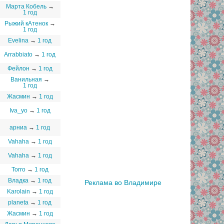
Марта Кобель
→
1 год
Рыжий кАтенок
→
1 год
Evelina
→
1 год
Arrabbiato
→
1 год
Фейлон
→
1 год
Ванильная
→
1 год
Жасмин
→
1 год
Iva_yo
→
1 год
арниа
→
1 год
Vahaha
→
1 год
Vahaha
→
1 год
Torro
→
1 год
Владка
→
1 год
Реклама во Владимире
Karolain
→
1 год
planeta
→
1 год
Жасмин
→
1 год