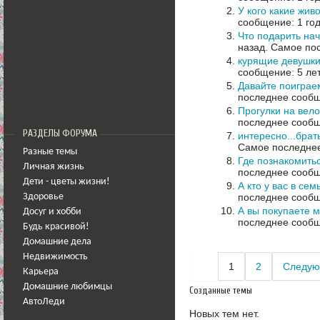
У кого какие жив
сообщение: 1 год
Что подарить на
назад.
Самое пос
курящие девушк
сообщение: 5 ле
Давайте поиграем
последнее сообщ
Прогулки на вел
последнее сообщ
РАЗДЕЛЫ ФОРУМА
интересно...бра
Самое последнее
Разные темы
Где познакомить
Личная жизнь
последнее сообщ
Дети - цветы жизни!
А кто у вас в се
последнее сообщ
Здоровье
А вы покупаете 
Досуг и хобби
последнее сообщ
Будь красивой!
Домашние дела
Недвижимость
1
2
Следую
Карьера
Домашние любимцы
Созданные темы
АвтоЛеди
Новых тем нет.