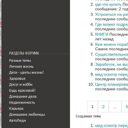
где-что купить
Пос
сообщение: 2 го
Устроиться на р
последнее сообщ
Где можно подра
последнее сообщ
КНИГИ
Последнее
лет назад
Кем можно пора
Самое последнее
РАЗДЕЛЫ ФОРУМА
Существительное
последнее сообщ
Разные темы
Заработок, не вы
Личная жизнь
последнее сообщ
Дети - цветы жизни!
мед осмотр пере
последнее сообщ
Здоровье
Центр планирова
Досуг и хобби
последнее сообщ
Будь красивой!
Домашние дела
Недвижимость
1
2
…
5
Карьера
Домашние любимцы
Созданные темы
АвтоЛеди
мед осмотр пере