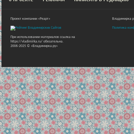
Проект компании «Реарт»
Владимирка ра
Политика кон
При использовании материалов ссылка на
https://vladimirka.ru/ обязательна.
2006-2025 © «Владимирка.ру»