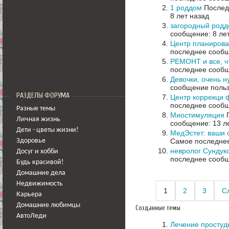
1 роддом
Последн
8 лет назад
загородный род
сообщение: 8 ле
Центр планирова
последнее сообщ
РЕМОНТ и все, ч
последнее сообщ
Девочки, очень н
сообщение польз
РАЗДЕЛЫ ФОРУМА
Центр коррекци 
последнее сообщ
Разные темы
Миостимуляция
П
Личная жизнь
сообщение: 13 л
Дети - цветы жизни!
МедЭстет: ваши 
Самое последнее
Здоровье
невролог Сундуко
Досуг и хобби
последнее сообщ
Будь красивой!
Домашние дела
Недвижимость
1
2
3
С
Карьера
Домашние любимцы
Созданные темы
АвтоЛеди
Лечение простуд