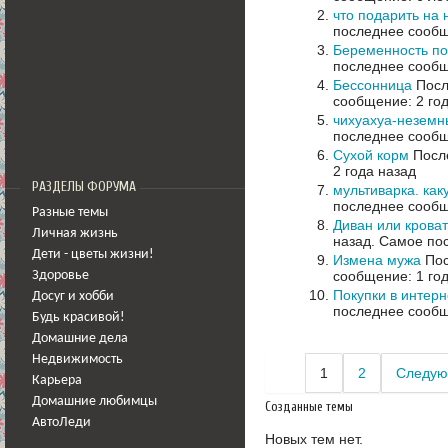
что подарить на 
последнее сообщ
Беременность по
последнее сообщ
Бессонница
Посл
сообщение: 2 го
чихуахуа-неземн
последнее сообщ
Сухой корм
После
2 года назад
РАЗДЕЛЫ ФОРУМА
мультиварка. как
последнее сообщ
Разные темы
Диван или кроват
Личная жизнь
назад.
Самое пос
Дети - цветы жизни!
Измена мужа
Пос
сообщение: 1 год
Здоровье
Покупки в интерн
Досуг и хобби
последнее сообщ
Будь красивой!
Домашние дела
Недвижимость
1
2
Следую
Карьера
Домашние любимцы
Созданные темы
АвтоЛеди
Новых тем нет.