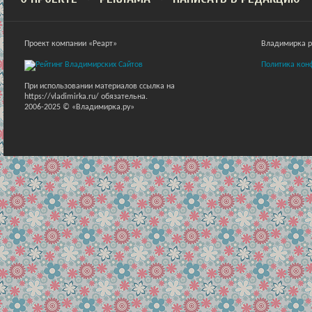
Проект компании «Реарт»
Владимирка ра
Политика кон
При использовании материалов ссылка на
https://vladimirka.ru/ обязательна.
2006-2025 © «Владимирка.ру»