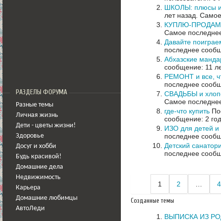
ШКОЛЫ: плюсы и
лет назад.
Самое
КУПЛЮ-ПРОДАМ д
Самое последнее
Давайте поиграем
последнее сообщ
Абхазские манд
сообщение: 11 л
РЕМОНТ и все, ч
последнее сообщ
РАЗДЕЛЫ ФОРУМА
СВАДЬБЫ и хлоп
Самое последнее
Разные темы
где-что купить
Пос
Личная жизнь
сообщение: 2 го
Дети - цветы жизни!
ИЗО для детей и
последнее сообщ
Здоровье
Детский санатор
Досуг и хобби
последнее сообщ
Будь красивой!
Домашние дела
Недвижимость
1
2
…
4
Карьера
Домашние любимцы
Созданные темы
АвтоЛеди
ВЫПИСКА ИЗ Р